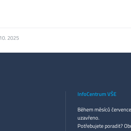
 10. 2025
InfoCentrum VŠE
Během měsíců července
uzavřeno.
Potřebujete poradit? Ob