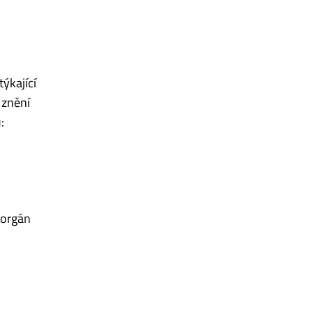
ýkající
 znění
:
 orgán