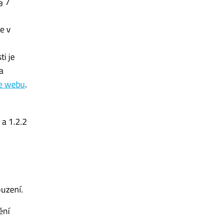
§ 7
e v
i je
a
ce webu
.
 a 1.2.2
uzení.
ění