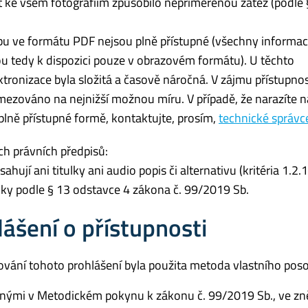
t ke všem fotografiím způsobilo nepřiměřenou zátěž (podle 
 ve formátu PDF nejsou plně přístupné (všechny informac
u tedy k dispozici pouze v obrazovém formátu). U těchto
ronizace byla složitá a časově náročná. V zájmu přístupnost
zováno na nejnižší možnou míru. V případě, že narazíte n
plně přístupné formě, kontaktujte, prosím,
technické správ
ch právních předpisů:
ují ani titulky ani audio popis či alternativu (kritéria 1.2.1
ky podle § 13 odstavce 4 zákona č. 99/2019 Sb.
ášení o přístupnosti
ování tohoto prohlášení byla použita metoda vlastního poso
denými v Metodickém pokynu k zákonu č. 99/2019 Sb., ve zn