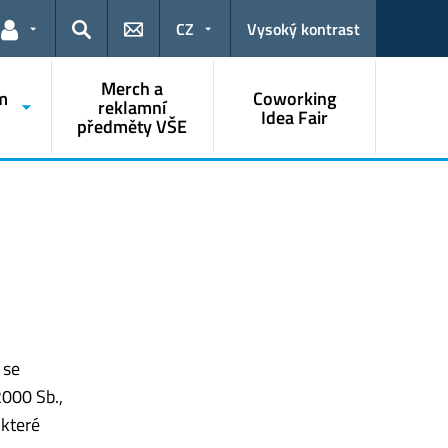
CZ
Vysoký kontrast
Odkazy pro uživatele
Hledat
Merch a
m
Coworking
reklamní
Idea Fair
předměty VŠE
 se
2000 Sb.,
 které