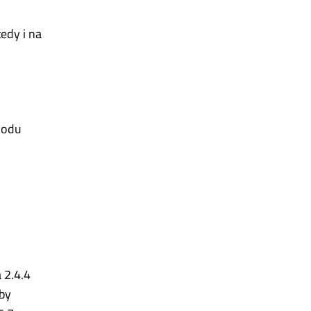
edy i na
vodu
a 2.4.4
by