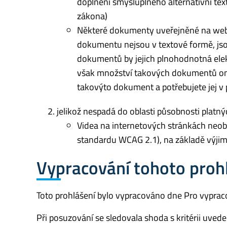
doplnění smysluplného alternativní tex
zákona)
Některé dokumenty uveřejněné na webu
dokumentu nejsou v textové formě, jso
dokumentů by jejich plnohodnotná elekt
však množství takových dokumentů ome
takovýto dokument a potřebujete jej v 
jelikož nespadá do oblasti působnosti platný
Videa na internetových stránkách neobsah
standardu WCAG 2.1), na základě výjim
Vypracování tohoto prohl
Toto prohlášení bylo vypracováno dne Pro vyprac
Při posuzování se sledovala shoda s kritérii uve